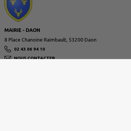
MAIRIE - DAON
8 Place Chanoine Raimbault, 53200 Daon
02 43 06 94 10
NOUS CONTACTER
M'Y RENDRE
www.daon53.com
SECRÉTARIAT DE MAIRIE
HORAIRES D'OUVERTURE :
LUNDI : 14 h30 - 17 h 30