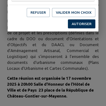
retenu à l’échelle du territoire pour les 20
prochaines années.
REFUSER
VALIDER MON CHOIX
Les élus vous proposent un deuxième rendez
AUTORISER
pour vous présenter la traduction réglementaire
de ce projet et les prescriptions (définies dans le
cadre du DOO ou document d’Orientations et
d’Objectifs et du DAACL ou Document
d’Aménagement Artisanal, Commercial et
Logistique) qui s’imposeront à l’ensemble des
documents d‘urbanisme communaux (Plans
Locaux d’Urbanisme et Cartes Communales).
Cette réunion est organisée le 17 novembre
2025 à 20h00 Salle d’Honneur de l’Hôtel de
Ville et de Pays 23 place de la République de
Château-Gontier-sur-Mayenne.