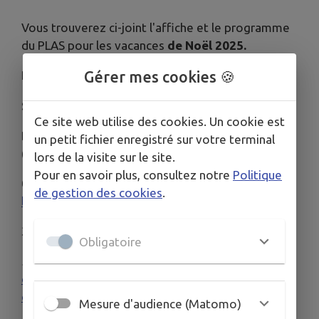
Vous trouverez ci-joint l'affiche et le programme
du PLAS pour les vacances
de Noël 2025.
Gérer mes cookies 🍪
Renseignements au :
Service des Sports
Ce site web utilise des cookies. Un cookie est
Direction Vie Locale
un petit fichier enregistré sur votre terminal
(Sports, culture et vie associative)
lors de la visite sur le site.
Pour en savoir plus, consultez notre
Politique
02 43 09 61 50 -
sports@chateaugontier.fr
-
de gestion des cookies
.
loisirs.chateaugontier.fr
36 avenue Aristide Briand
Obligatoire
53200 CHATEAU-GONTIER SUR MAYENNE
chateaugontiersurmayenne.fr
-
chateaugontier.fr
Mesure d'audience (Matomo)