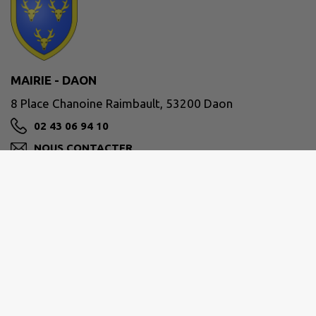
MAIRIE - DAON
8 Place Chanoine Raimbault, 53200 Daon
02 43 06 94 10
NOUS CONTACTER
M'Y RENDRE
www.daon53.com
SECRÉTARIAT DE MAIRIE
HORAIRES D'OUVERTURE :