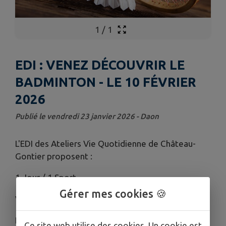
1
/
1
EDI : VENEZ DÉCOUVRIR LE
BADMINTON - LE 10 FÉVRIER
2026
Publié le vendredi 23 janvier 2026 - Daon
L'EDI des Ateliers Vie Quotidienne de Château-
Gontier proposent :
1 Jour / 1 Sport
Gérer mes cookies 🍪
Venez découvrir Le Badminton
Le mardi 10 février 2026
Ce site web utilise des cookies. Un cookie est