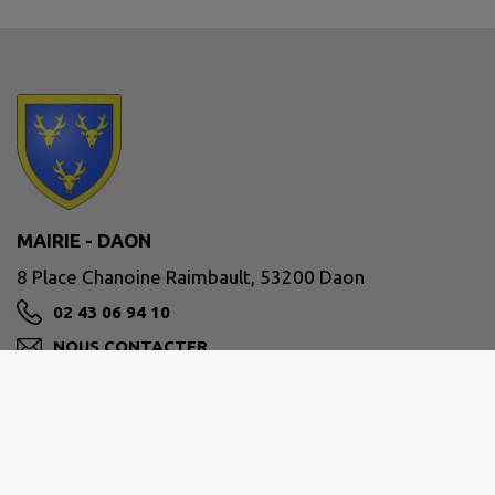
MAIRIE - DAON
8 Place Chanoine Raimbault, 53200 Daon
02 43 06 94 10
NOUS CONTACTER
M'Y RENDRE
www.daon53.com