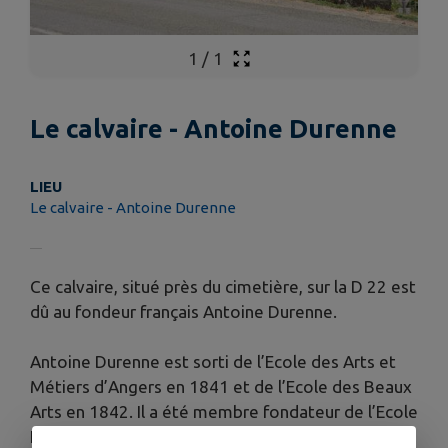
1
/
1
Le calvaire - Antoine Durenne
LIEU
Le calvaire - Antoine Durenne
Ce calvaire, situé près du cimetière, sur la D 22 est
dû au fondeur français Antoine Durenne.
Antoine Durenne est sorti de l’Ecole des Arts et
Métiers d’Angers en 1841 et de l’Ecole des Beaux
Arts en 1842. Il a été membre fondateur de l’Ecole
Nationale des Arts Décoratifs.