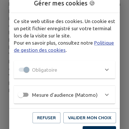
Gérer mes cookies 🍪
En 1857, Antoine Durenne achète l’usine du Moulin
Neuf à Sommevoire avec deux associés,
Messieurs Zégut et Petit. Un an plus tard, il
Ce site web utilise des cookies. Un cookie est
devient seul propriétaire et modernise
un petit fichier enregistré sur votre terminal
l’organisation et les équipements de l’usine.
lors de la visite sur le site.
La firme obtient des récompenses lors des
Pour en savoir plus, consultez notre
Politique
Expositions Universelles de Paris en 1867 et de
de gestion des cookies
.
Vienne en 1873.
Les bronzes et les fontes de l'usine Durenne
ornent des villes des Etats-Unis, du Canada, du
Obligatoire
Vénézuela, de Colombie, de Russie, de Guinée…
Plus de 700 modèles en plâtre de ses oeuvres en
fonte ou en bronze sont stockés dans une grange.
Mesure d'audience (Matomo)
REFUSER
VALIDER MON CHOIX