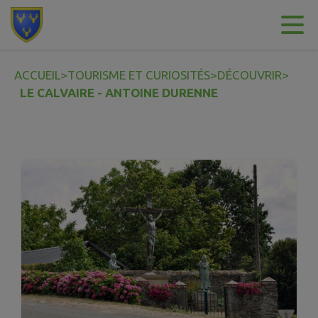
Contenu
Menu
Recherche
Pied de page
ACCUEIL
>
TOURISME ET CURIOSITÉS
>
DÉCOUVRIR
>
LE CALVAIRE - ANTOINE DURENNE