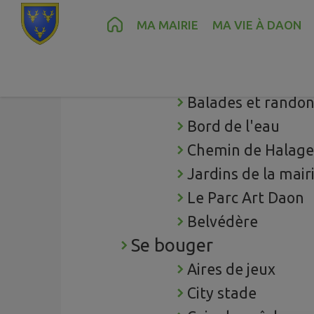
Contenu
Menu
Recherche
Pied de page
MA MAIRIE
MA VIE À DAON
Se balader
Balades et rando
Bord de l'eau
Chemin de Halage
Jardins de la mair
Le Parc Art Daon
Belvédère
Se bouger
Aires de jeux
City stade