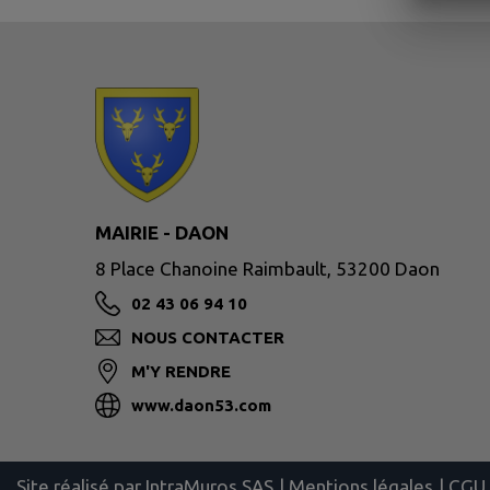
MAIRIE - DAON
8 Place Chanoine Raimbault, 53200 Daon
02 43 06 94 10
NOUS CONTACTER
M'Y RENDRE
www.daon53.com
Site réalisé par
IntraMuros SAS
|
Mentions légales
|
CGU