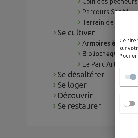
Coin des pêcheurs
Parcours Santé
Terrain de basket
Se cultiver
Ce site 
Armoires à livres
sur votr
Bibliothèque
Pour en
Le Parc Art Daon
Se désaltérer
Se loger
Découvrir
Se restaurer