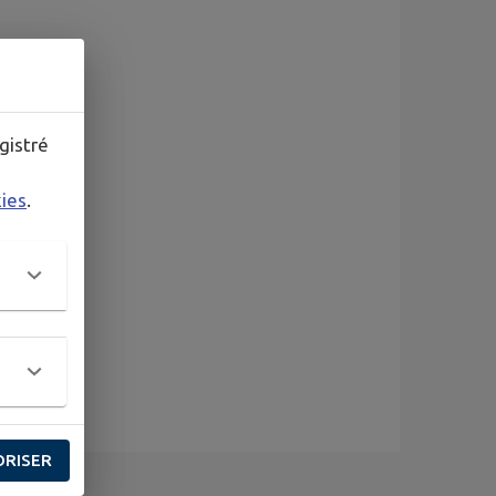
gistré
kies
.
ORISER