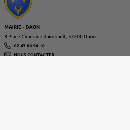
MAIRIE - DAON
8 Place Chanoine Raimbault, 53200 Daon
02 43 06 94 10
NOUS CONTACTER
M'Y RENDRE
www.daon53.com
SECRÉTARIAT DE MAIRIE
HORAIRES D'OUVERTURE :
LUNDI : 14 h30 - 17 h 30