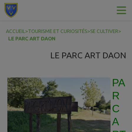
Contenu
Menu
Recherche
Pied de page
ACCUEIL
>
TOURISME ET CURIOSITÉS
>
SE CULTIVER
>
LE PARC ART DAON
LE PARC ART DAON
PA
R
C
A