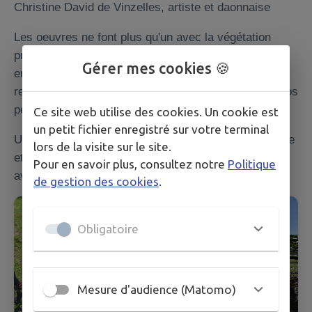
Christine David de Vinzelles, artiste et daonnaise
Les oeuvres ne font plus qu'un avec la végétation
présente, les arbres sont habillés, les branches sont
Gérer mes cookies 🍪
entrelacées, quelques insectes ont même trouvé
refuge dans cette endroit qui nous transporte dans nos
pensées et dans notre imagination.
Ce site web utilise des cookies. Un cookie est
un petit fichier enregistré sur votre terminal
Une découverte à chaque pas ! Un petit monde tendre
lors de la visite sur le site.
et doux, poétique et artistique où le réel se confond
Pour en savoir plus, consultez notre
Politique
avec l'imaginaire
de gestion des cookies
.
Obligatoire
Mesure d'audience (Matomo)